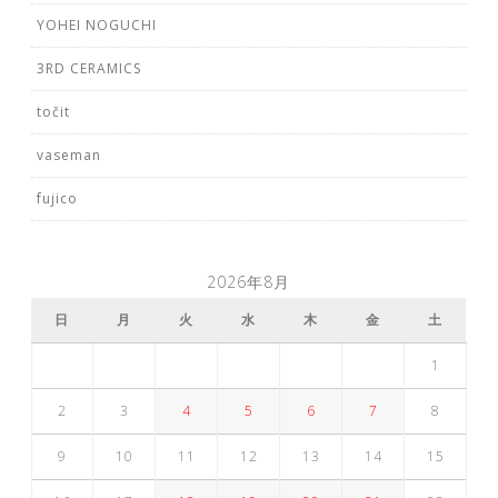
YOHEI NOGUCHI
3RD CERAMICS
točit
vaseman
fujico
2026年8月
日
月
火
水
木
金
土
1
2
3
4
5
6
7
8
9
10
11
12
13
14
15