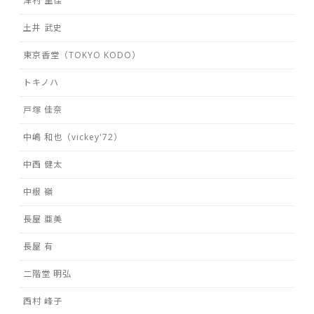
津村 里佳
土井 武史
東京香堂（TOKYO KODO）
トキノハ
戸塚 佳奈
中嶋 和也（vickey'72）
中西 健太
中根 嶺
長屋 亜美
長屋 有
二階堂 明弘
西村 峰子