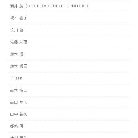
酒井 航（DOUBLE=DOUBLE FURNITURE）
坂本 喜子
笹川 健一
佐藤 朱理
鈴木 環
鈴木 潤吾
千 sen
高木 浩二
高田 かえ
田中 義久
都築 明