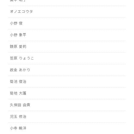
オノエコウタ
小野 俊
小野 象平
鏡原 愛莉
笠原 りょうこ
故金 あかり
菊池 俊治
菊地 大護
久保田 由貴
児玉 修治
小寺 暁洋