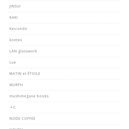
JINSUI
KAKI
Keicondo
kontex
LAN glasswork
Lue
MATIN et ÉTOILE
MURPH
mushimegane books.
＋C
NODE COFFEE