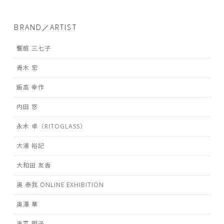
BRAND／ARTIST
饗庭 三七子
青木 宏
飯高 幸作
内田 悠
永木 卓（RITOGLASS）
大浦 裕記
大和田 友香
奥 泰我 ONLINE EXHIBITION
奥澤 華
奥平 明子