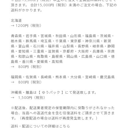
頂きます。 合計15,000円（税別）未満のご注文の場合、下記の
送料がかかります。
北海道
→ 1200円（税別）
青森県・岩手県・宮城県・秋田県・山形県・福島県・茨城県・
栃木県・群馬県・埼玉県・千葉県・東京都・神奈川県・新潟
県・富山県・石川県・福井県・山梨県・長野県・岐阜県・静岡
県・愛知県・三重県・滋賀県・京都府・大阪府・兵庫県・奈良
県・和歌山県・鳥取県・島根県・岡山県・広島県・山口県・徳
島県・香川県・愛媛県・高知県
→ 800円（税別）
福岡県・佐賀県・長崎県・熊本県・大分県・宮崎県・鹿児島県
→ 800円（税別）
沖縄県・離島は【 ゆうパック 】にて発送致します。
→ 1,500円（税別）
※配送後、配送業者規定の保管期限内に受取りがされなかった
場合、当店への返送代金を含む往復送料をご請求させて頂きま
す。（再度配送の場合は送料が再度発生致します。）
送料・配送についての詳細はこちら