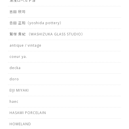
湯浅ロベルト淳
吉田 欣司
𠮷田 正和（yoshida pottery）
鷲塚 貴紀 （WASHIZUKA GLASS STUDIO）
antique / vintage
coeur ya.
decka
doro
EIJI MIYAKI
haec
HASAMI PORCELAIN
HOMELAND