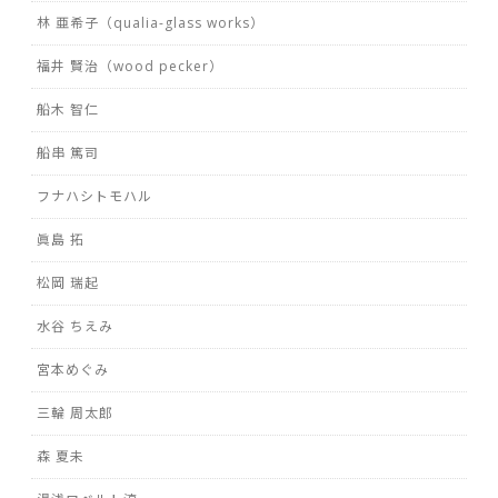
林 亜希子（qualia-glass works）
福井 賢治（wood pecker）
船木 智仁
船串 篤司
フナハシトモハル
眞島 拓
松岡 瑞起
水谷 ちえみ
宮本めぐみ
三輪 周太郎
森 夏未