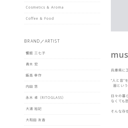
Cosmetics ＆ Aroma
Coffee ＆ Food
BRAND／ARTIST
mus
饗庭 三七子
青木 宏
兵庫県に工
飯高 幸作
“人と音”
器という
内田 悠
日々の暮
永木 卓（RITOGLASS）
なくても
大浦 裕記
そんな存
大和田 友香