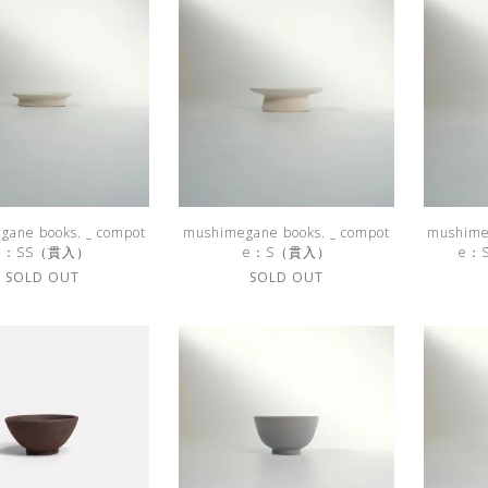
gane books. _ compot
mushimegane books. _ compot
mushime
e：SS（貫入）
e：S（貫入）
e：
SOLD OUT
SOLD OUT