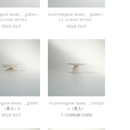
ane books. _ goblet：
mushimegane books. _ goblet：
（cream white）
L2（cream white）
SOLD OUT
SOLD OUT
gane books. _ goblet
mushimegane books. _ compot
（貫入）B
e（貫入）
SOLD OUT
7,700円(税700円)