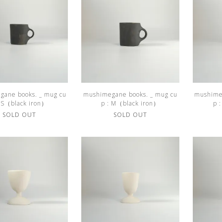
gane books. _ mug cu
mushimegane books. _ mug cu
mushime
: S（black iron）
p : M（black iron）
p 
SOLD OUT
SOLD OUT