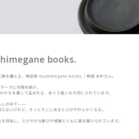
himegane books.
房を構える、陶芸家 mushimegane books.｜熊淵 未紗さん。
をテーマに作陶を続け、
かたちを通じて生まれる、めぐり逢いを大切にされています。
らしの中で——
困らないけれど、そっとそこにあると心がやわらかくなる。
在を目指し、ささやかな歓びや感謝とともに器を届けられています。