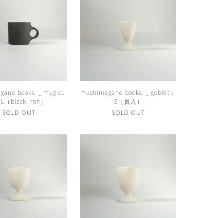
gane books. _ mug cu
mushimegane books. _ goblet：
: L（black iron）
S（貫入）
SOLD OUT
SOLD OUT