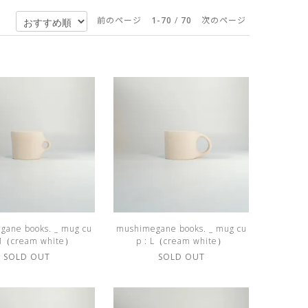
前のページ
1-70
/
70
次のページ
gane books. _ mug cu
mushimegane books. _ mug cu
 M（cream white）
p : L（cream white）
SOLD OUT
SOLD OUT