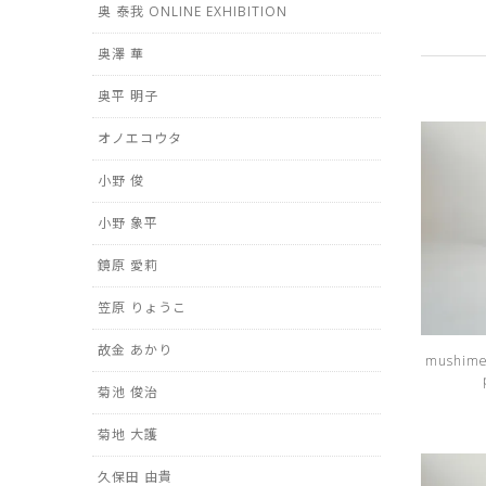
奥 泰我 ONLINE EXHIBITION
奥澤 華
奥平 明子
オノエコウタ
小野 俊
小野 象平
鏡原 愛莉
笠原 りょうこ
故金 あかり
mushime
菊池 俊治
菊地 大護
久保田 由貴