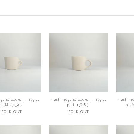
gane books. _ mug cu
mushimegane books. _ mug cu
mushime
p : M（貫入）
p : L（貫入）
p :
SOLD OUT
SOLD OUT