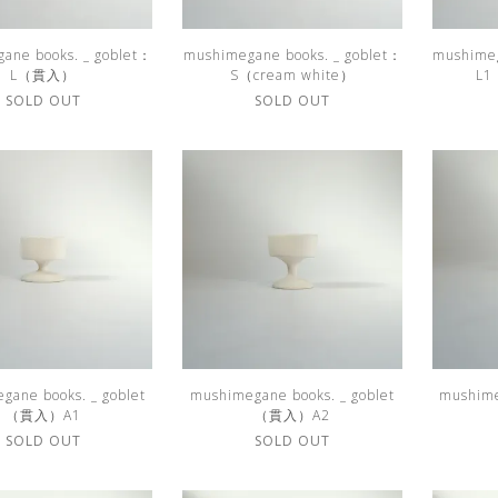
ane books. _ goblet：
mushimegane books. _ goblet：
mushimeg
L（貫入）
S（cream white）
L1
SOLD OUT
SOLD OUT
gane books. _ goblet
mushimegane books. _ goblet
mushime
（貫入）A1
（貫入）A2
SOLD OUT
SOLD OUT