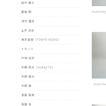
田中 義久
mushimeg
都築 明
津村 里佳
土井 武史
東京香堂（TOKYO KODO）
トキノハ
戸塚 佳奈
中嶋 和也（vickey'72）
中西 健太
mushime
中根 嶺
長屋 亜美
長屋 有