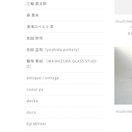
三輪 周太郎
森 夏未
mushimeg
湯浅ロベルト淳
4
吉田 欣司
𠮷田 正和（yoshida pottery）
鷲塚 貴紀 （WASHIZUKA GLASS STUDI
O）
antique / vintage
coeur ya.
decka
mushime
doro
EIJI MIYAKI