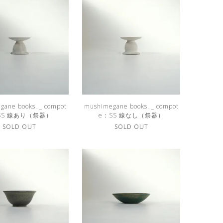
gane books. _ compot
mushimegane books. _ compot
SS 線あり（祭器）
e：SS 線なし（祭器）
SOLD OUT
SOLD OUT