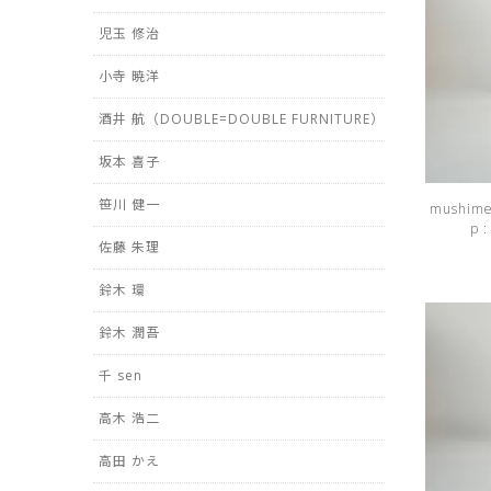
児玉 修治
小寺 暁洋
酒井 航（DOUBLE=DOUBLE FURNITURE）
坂本 喜子
笹川 健一
mushime
p 
佐藤 朱理
鈴木 環
鈴木 潤吾
千 sen
高木 浩二
高田 かえ