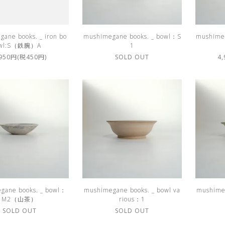
ane books. _ iron bo
mushimegane books. _ bowl：S
mushimeg
wl:S（鉄腕）A
1
,950円(税450円)
SOLD OUT
4
gane books. _ bowl：
mushimegane books. _ bowl va
mushimeg
M2（山茶）
rious：1
SOLD OUT
SOLD OUT