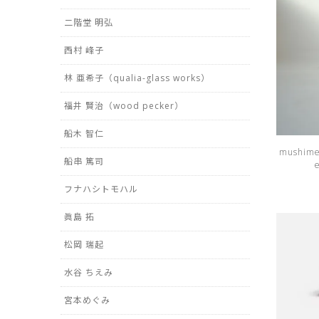
二階堂 明弘
西村 峰子
林 亜希子（qualia-glass works）
福井 賢治（wood pecker）
船木 智仁
mushime
船串 篤司
フナハシトモハル
眞島 拓
松岡 瑞起
水谷 ちえみ
宮本めぐみ