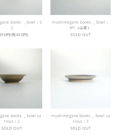
ane books. _ bowl：S
mushimegane books. _ bowl：
2
M1（山茶）
,950円(税450円)
SOLD OUT
ane books. _ bowl va
mushimegane books. _ bowl va
rious：2
rious：3
SOLD OUT
SOLD OUT