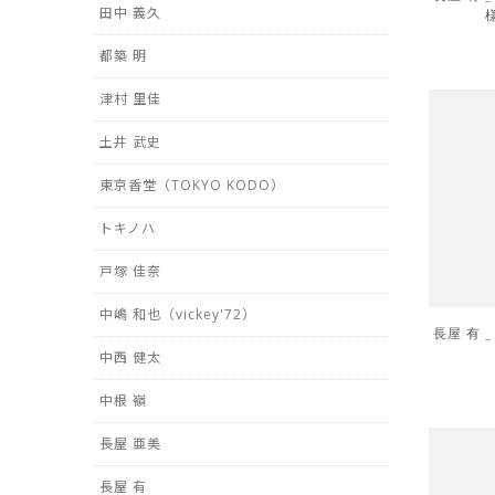
田中 義久
都築 明
津村 里佳
土井 武史
東京香堂（TOKYO KODO）
トキノハ
戸塚 佳奈
中嶋 和也（vickey'72）
長屋 有 
中西 健太
中根 嶺
長屋 亜美
長屋 有