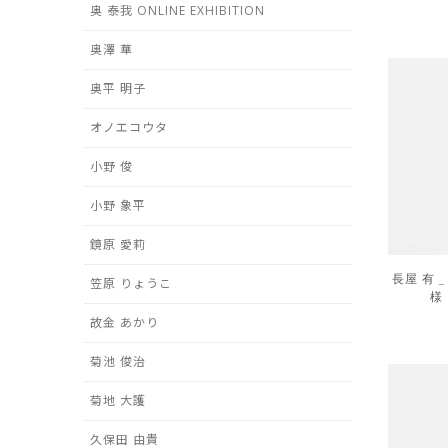
奥 泰我 ONLINE EXHIBITION
奥澤 華
奥平 明子
オノエコウタ
小野 俊
小野 象平
鏡原 愛莉
長屋 有 
笠原 りょうこ
様
故金 あかり
菊池 俊治
菊地 大護
久保田 由貴