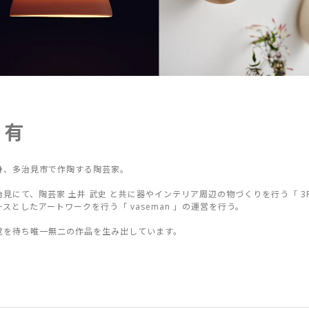
 有
身、多治見市で作陶する陶芸家。
見にて、陶芸家 土井 武史 と共に器やインテリア周辺の物づくりを行う「 3RD 
スとしたアートワークを行う「 vaseman 」の運営を行う。
覚を待ち唯一無二の作品を生み出しています。