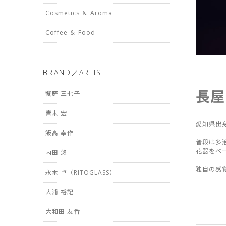
Cosmetics ＆ Aroma
Coffee ＆ Food
BRAND／ARTIST
長屋
饗庭 三七子
青木 宏
愛知県出
飯高 幸作
普段は多治
花器をベー
内田 悠
独自の感
永木 卓（RITOGLASS）
大浦 裕記
大和田 友香