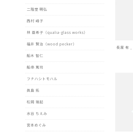
二階堂 明弘
西村 峰子
林 亜希子（qualia-glass works）
福井 賢治（wood pecker）
長屋 有 
船木 智仁
船串 篤司
フナハシトモハル
眞島 拓
松岡 瑞起
水谷 ちえみ
宮本めぐみ