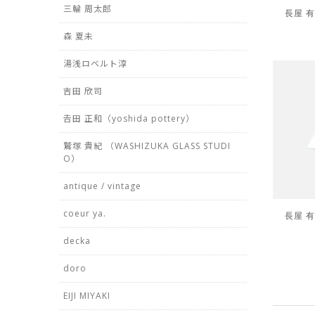
三輪 周太郎
長屋 有
森 夏未
湯浅ロベルト淳
吉田 欣司
𠮷田 正和（yoshida pottery）
鷲塚 貴紀 （WASHIZUKA GLASS STUDI
O）
antique / vintage
coeur ya.
長屋 有
decka
doro
EIJI MIYAKI