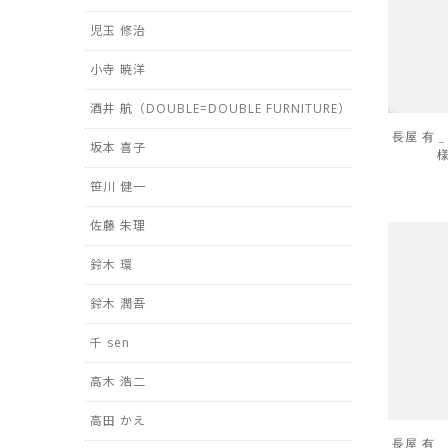
児玉 修治
小寺 暁洋
酒井 航（DOUBLE=DOUBLE FURNITURE）
長屋 有 
坂本 喜子
様
笹川 健一
佐藤 朱理
鈴木 環
鈴木 潤吾
千 sen
高木 浩二
高田 かえ
長屋 有 