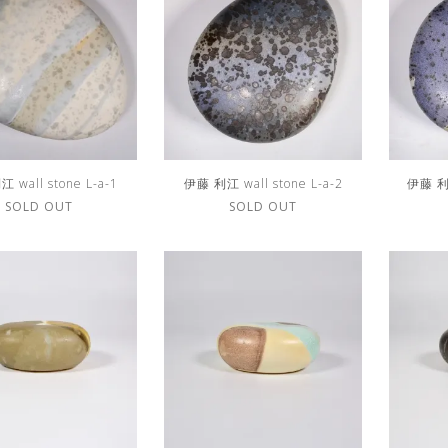
 wall stone L-a-1
伊藤 利江 wall stone L-a-2
伊藤 利江
SOLD OUT
SOLD OUT