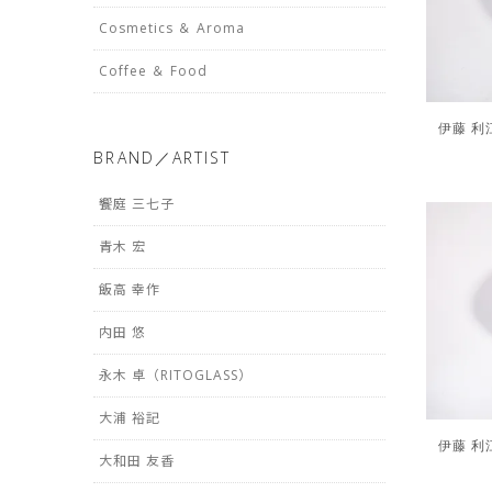
Cosmetics ＆ Aroma
Coffee ＆ Food
伊藤 利江 
BRAND／ARTIST
饗庭 三七子
青木 宏
飯高 幸作
内田 悠
永木 卓（RITOGLASS）
大浦 裕記
伊藤 利江 
大和田 友香