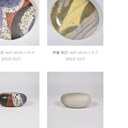
 wall stone L-b-4
伊藤 利江 wall stone L-b-5
SOLD OUT
SOLD OUT