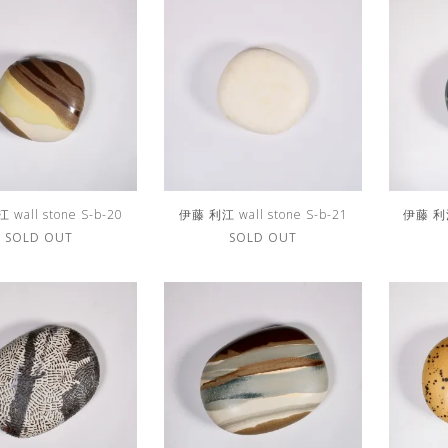
wall stone S-b-20
伊藤 利江 wall stone S-b-21
伊藤 利江 
SOLD OUT
SOLD OUT