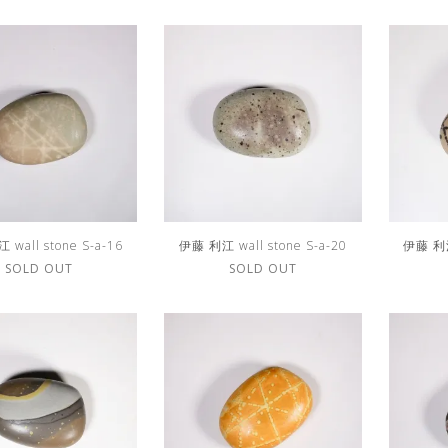
wall stone S-a-16
伊藤 利江 wall stone S-a-20
伊藤 利江 
SOLD OUT
SOLD OUT