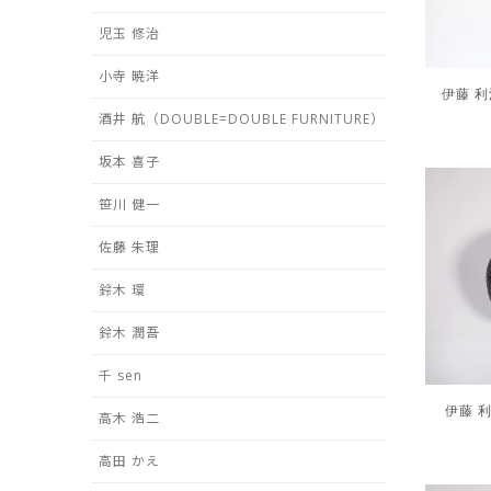
児玉 修治
小寺 暁洋
伊藤 利江 
酒井 航（DOUBLE=DOUBLE FURNITURE）
坂本 喜子
笹川 健一
佐藤 朱理
鈴木 環
鈴木 潤吾
千 sen
伊藤 利江
高木 浩二
高田 かえ