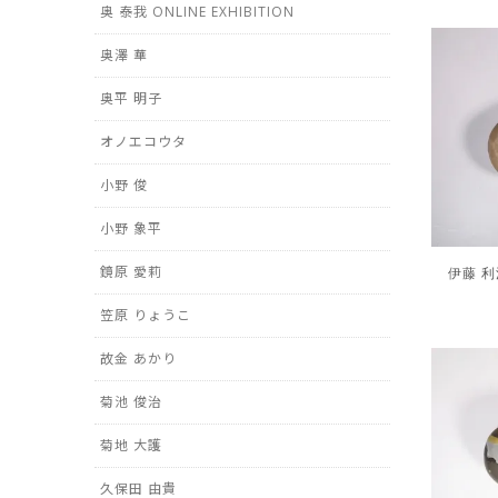
奥 泰我 ONLINE EXHIBITION
奥澤 華
奥平 明子
オノエコウタ
小野 俊
小野 象平
鏡原 愛莉
伊藤 利江 
笠原 りょうこ
故金 あかり
菊池 俊治
菊地 大護
久保田 由貴