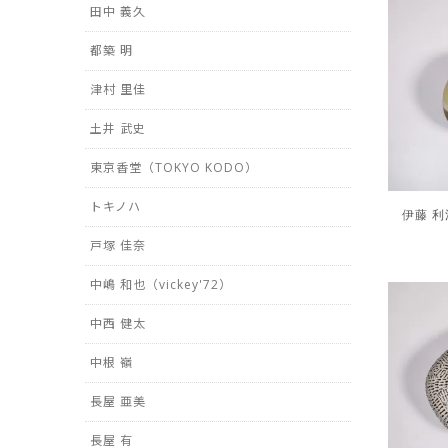
田中 義久
都築 明
津村 里佳
土井 武史
東京香堂（TOKYO KODO）
トキノハ
伊藤 利江 
戸塚 佳奈
中嶋 和也（vickey'72）
中西 健太
中根 嶺
長屋 亜美
長屋 有