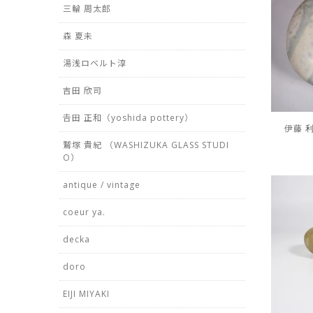
三輪 周太郎
森 夏未
湯浅ロベルト淳
吉田 欣司
𠮷田 正和（yoshida pottery）
伊藤 利江
鷲塚 貴紀 （WASHIZUKA GLASS STUDI
O）
antique / vintage
coeur ya.
decka
doro
EIJI MIYAKI