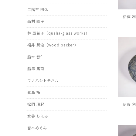
二階堂 明弘
伊藤 利江
西村 峰子
林 亜希子（qualia-glass works）
福井 賢治（wood pecker）
船木 智仁
船串 篤司
フナハシトモハル
眞島 拓
伊藤 利江
松岡 瑞起
水谷 ちえみ
宮本めぐみ