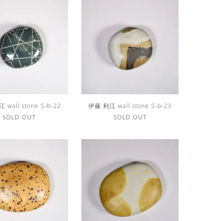
wall stone S-b-22
伊藤 利江 wall stone S-b-23
SOLD OUT
SOLD OUT