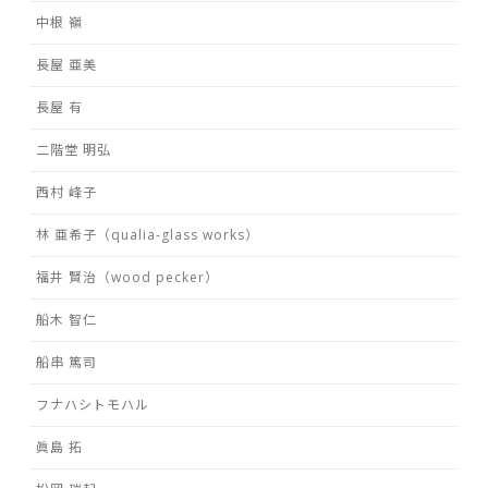
中根 嶺
長屋 亜美
長屋 有
二階堂 明弘
西村 峰子
林 亜希子（qualia-glass works）
福井 賢治（wood pecker）
船木 智仁
船串 篤司
フナハシトモハル
眞島 拓