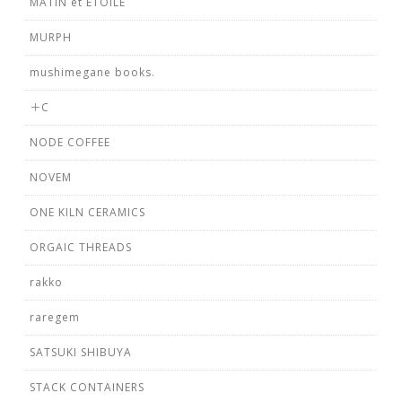
MATIN et ÉTOILE
MURPH
mushimegane books.
＋C
NODE COFFEE
NOVEM
ONE KILN CERAMICS
ORGAIC THREADS
rakko
raregem
SATSUKI SHIBUYA
STACK CONTAINERS