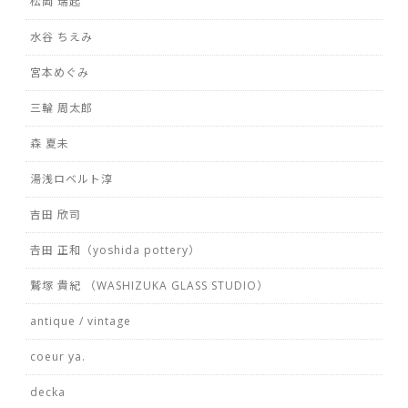
松岡 瑞起
水谷 ちえみ
宮本めぐみ
三輪 周太郎
森 夏未
湯浅ロベルト淳
吉田 欣司
𠮷田 正和（yoshida pottery）
鷲塚 貴紀 （WASHIZUKA GLASS STUDIO）
antique / vintage
coeur ya.
decka