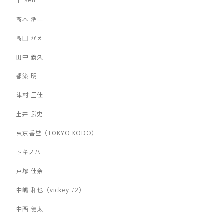
千 sen
高木 浩二
高田 かえ
田中 義久
都築 明
津村 里佳
土井 武史
東京香堂（TOKYO KODO）
トキノハ
戸塚 佳奈
中嶋 和也（vickey'72）
中西 健太