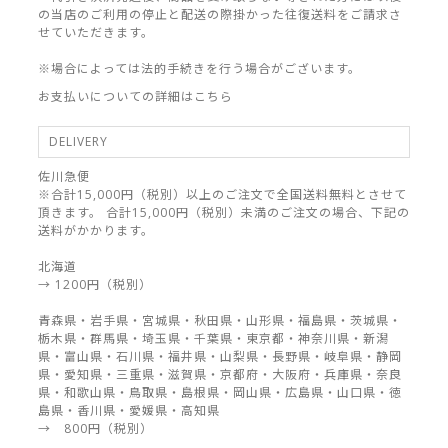
の当店のご利用の停止と配送の際掛かった往復送料をご請求さ
せていただきます。
※場合によっては法的手続きを行う場合がございます。
お支払いについての詳細はこちら
DELIVERY
佐川急便
※合計15,000円（税別）以上のご注文で全国送料無料とさせて
頂きます。 合計15,000円（税別）未満のご注文の場合、下記の
送料がかかります。
北海道
→ 1200円（税別）
青森県・岩手県・宮城県・秋田県・山形県・福島県・茨城県・
栃木県・群馬県・埼玉県・千葉県・東京都・神奈川県・新潟
県・富山県・石川県・福井県・山梨県・長野県・岐阜県・静岡
県・愛知県・三重県・滋賀県・京都府・大阪府・兵庫県・奈良
県・和歌山県・鳥取県・島根県・岡山県・広島県・山口県・徳
島県・香川県・愛媛県・高知県
→ 800円（税別）