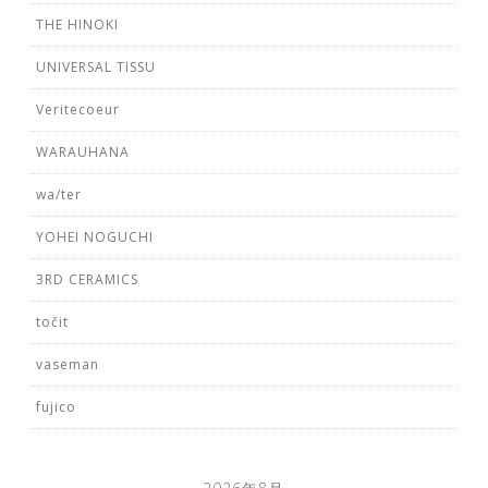
THE HINOKI
UNIVERSAL TISSU
Veritecoeur
WARAUHANA
wa/ter
YOHEI NOGUCHI
3RD CERAMICS
točit
vaseman
fujico