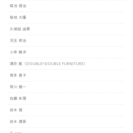
菊池 俊治
菊地 大護
久保田 由貴
児玉 修治
小寺 暁洋
酒井 航（DOUBLE=DOUBLE FURNITURE）
坂本 喜子
笹川 健一
佐藤 朱理
鈴木 環
鈴木 潤吾