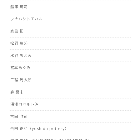
船串 篤司
フナハシトモハル
眞島 拓
松岡 瑞起
水谷 ちえみ
宮本めぐみ
三輪 周太郎
森 夏未
湯浅ロベルト淳
吉田 欣司
𠮷田 正和（yoshida pottery）