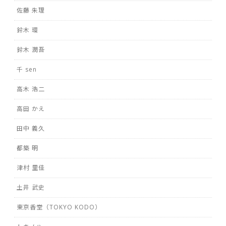
佐藤 朱理
鈴木 環
鈴木 潤吾
千 sen
高木 浩二
高田 かえ
田中 義久
都築 明
津村 里佳
土井 武史
東京香堂（TOKYO KODO）