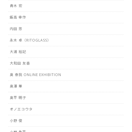
青木 宏
飯高 幸作
内田 悠
永木 卓（RITOGLASS）
大浦 裕記
大和田 友香
奥 泰我 ONLINE EXHIBITION
奥澤 華
奥平 明子
オノエコウタ
小野 俊