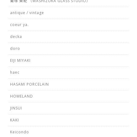
鷲塚 貴紀 （WASHIZUKA GLASS STUDIO）
antique / vintage
coeur ya.
decka
doro
EIJI MIYAKI
haec
HASAMI PORCELAIN
HOMELAND
JINSUI
KAKI
Keicondo