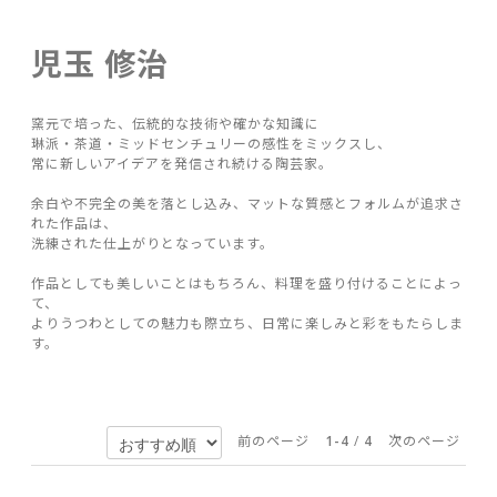
児玉 修治
窯元で培った、伝統的な技術や確かな知識に
琳派・茶道・ミッドセンチュリーの感性をミックスし、
常に新しいアイデアを発信され続ける陶芸家。
余白や不完全の美を落とし込み、マットな質感とフォルムが追求さ
れた作品は、
洗練された仕上がりとなっています。
作品としても美しいことはもちろん、料理を盛り付けることによっ
て、
よりうつわとしての魅力も際立ち、日常に楽しみと彩をもたらしま
す。
前のページ
1-4
/
4
次のページ