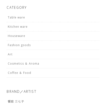
CATEGORY
Table ware
Kitchen ware
Houseware
Fashion goods
Art
Cosmetics ＆ Aroma
Coffee ＆ Food
BRAND／ARTIST
饗庭 三七子