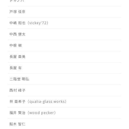
トキノハ
戸塚 佳奈
中嶋 和也（vickey'72）
中西 健太
中根 嶺
長屋 亜美
長屋 有
二階堂 明弘
西村 峰子
林 亜希子（qualia-glass works）
福井 賢治（wood pecker）
船木 智仁