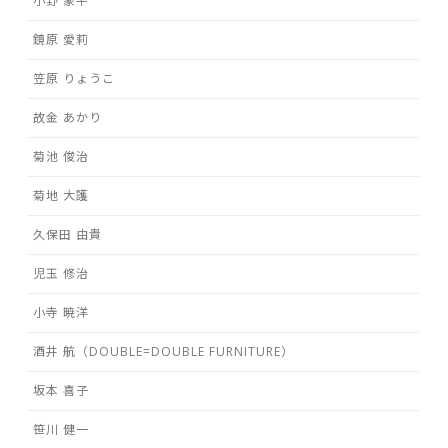
小野 象平
鏡原 愛莉
笠原 りょうこ
故金 あかり
菊池 俊治
菊地 大護
久保田 由貴
児玉 修治
小寺 暁洋
酒井 航（DOUBLE=DOUBLE FURNITURE）
坂本 喜子
笹川 健一