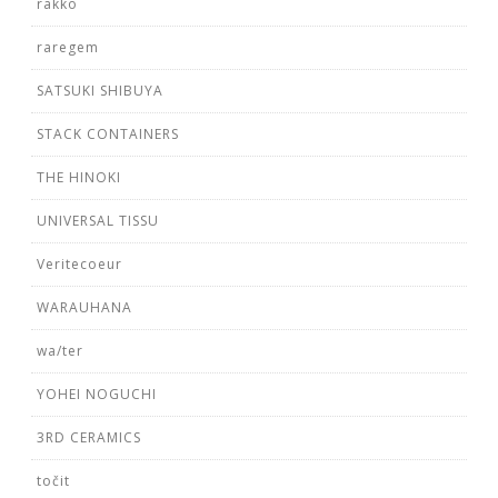
rakko
raregem
SATSUKI SHIBUYA
STACK CONTAINERS
THE HINOKI
UNIVERSAL TISSU
Veritecoeur
WARAUHANA
wa/ter
YOHEI NOGUCHI
3RD CERAMICS
točit