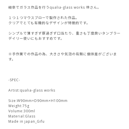
岐阜でガラス作品を行うqualia-glass works 林さん。
１つ１つマウスブローで製作された作品。
クリアでとても有機的なデザインが特徴的です。
シンプルで薄すぎず厚過ぎず口当たり、重さも丁度良いタンブラー
デイリー使いにもおすすめです。
※手作業での作品の為、大きさや気泡の有無に個体差がございま
す。
-SPEC-
Artist:qualia-glass works
Size:W90mm×D90mm×H100mm
Weight:75g
Volume:300ml
Material:Glass
Made in japan_Gifu