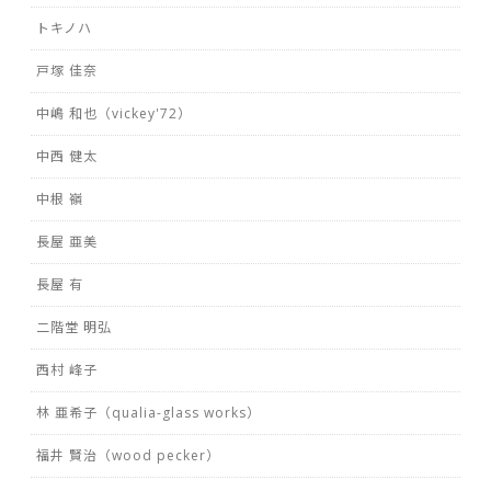
トキノハ
戸塚 佳奈
中嶋 和也（vickey'72）
中西 健太
中根 嶺
長屋 亜美
長屋 有
二階堂 明弘
西村 峰子
林 亜希子（qualia-glass works）
福井 賢治（wood pecker）