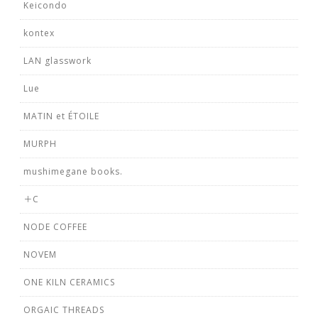
Keicondo
kontex
LAN glasswork
Lue
MATIN et ÉTOILE
MURPH
mushimegane books.
＋C
NODE COFFEE
NOVEM
ONE KILN CERAMICS
ORGAIC THREADS