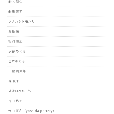
船木 智仁
船串 篤司
フナハシトモハル
眞島 拓
松岡 瑞起
水谷 ちえみ
宮本めぐみ
三輪 周太郎
森 夏未
湯浅ロベルト淳
吉田 欣司
𠮷田 正和（yoshida pottery）