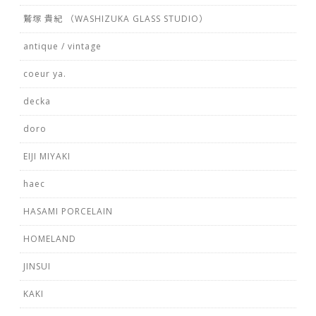
鷲塚 貴紀 （WASHIZUKA GLASS STUDIO）
antique / vintage
coeur ya.
decka
doro
EIJI MIYAKI
haec
HASAMI PORCELAIN
HOMELAND
JINSUI
KAKI