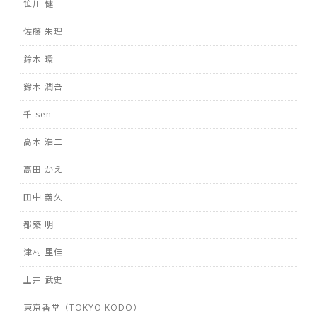
笹川 健一
佐藤 朱理
鈴木 環
鈴木 潤吾
千 sen
高木 浩二
高田 かえ
田中 義久
都築 明
津村 里佳
土井 武史
東京香堂（TOKYO KODO）