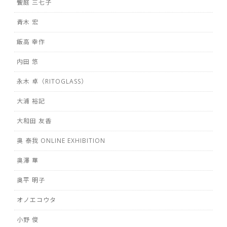
饗庭 三七子
青木 宏
飯高 幸作
内田 悠
永木 卓（RITOGLASS）
大浦 裕記
大和田 友香
奥 泰我 ONLINE EXHIBITION
奥澤 華
奥平 明子
オノエコウタ
小野 俊