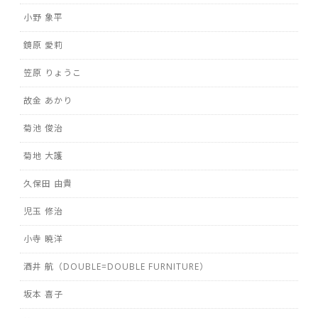
小野 象平
鏡原 愛莉
笠原 りょうこ
故金 あかり
菊池 俊治
菊地 大護
久保田 由貴
児玉 修治
小寺 暁洋
酒井 航（DOUBLE=DOUBLE FURNITURE）
坂本 喜子