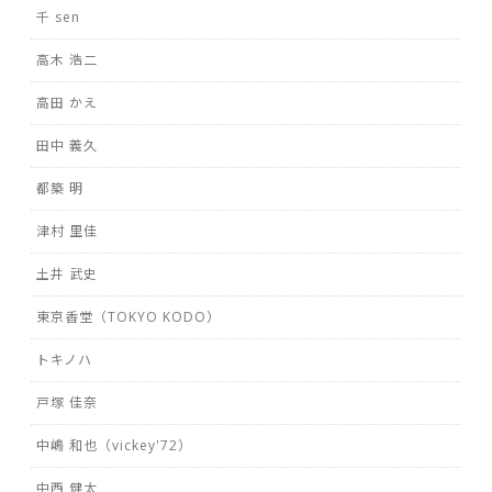
千 sen
高木 浩二
高田 かえ
田中 義久
都築 明
津村 里佳
土井 武史
東京香堂（TOKYO KODO）
トキノハ
戸塚 佳奈
中嶋 和也（vickey'72）
中西 健太