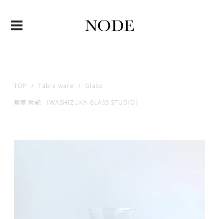
TOP
Table ware
Glass
鷲塚 貴紀 （WASHIZUKA GLASS STUDIO）