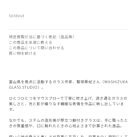
Soldout
特定商取引法に基づく表記（返品等）
この商品を友達に教える
この商品について問い合わせる
買い物を続ける
富山県を拠点に活動するガラス作家、鷲塚貴紀さん（WASHIZUKA
GLASS STUDIO）。
ひとつひとつをマウスブローで丁寧に吹き上げ、透き通るガラスの
美しさと、光と影が織りなす繊細な表情を作品に映し出していま
す。
なかでも、ステムの造形美が際立つ脚付きグラスは、手に取ったと
きの質量感や、口に触れたときの心地よさまで計算された逸品。
使い心地の良さと美しさが見事に共存した、日常を少し特別にして