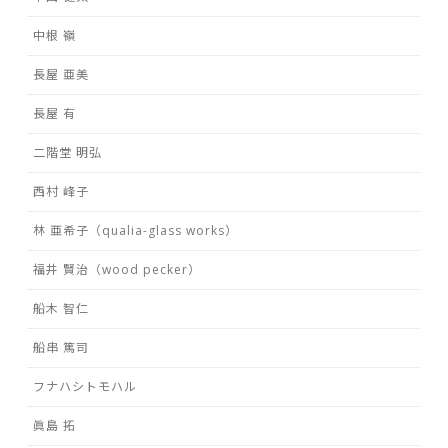
中根 嶺
長屋 亜美
長屋 有
二階堂 明弘
西村 峰子
林 亜希子（qualia-glass works）
福井 賢治（wood pecker）
船木 智仁
船串 篤司
フナハシトモハル
眞島 拓