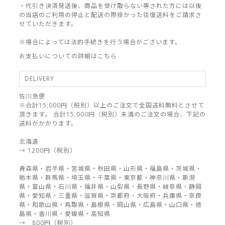
・代引き決済発送後、商品を受け取らない等された方には以後
の当店のご利用の停止と配送の際掛かった往復送料をご請求さ
せていただきます。
※場合によっては法的手続きを行う場合がございます。
お支払いについての詳細はこちら
DELIVERY
佐川急便
※合計15,000円（税別）以上のご注文で全国送料無料とさせて
頂きます。 合計15,000円（税別）未満のご注文の場合、下記の
送料がかかります。
北海道
→ 1200円（税別）
青森県・岩手県・宮城県・秋田県・山形県・福島県・茨城県・
栃木県・群馬県・埼玉県・千葉県・東京都・神奈川県・新潟
県・富山県・石川県・福井県・山梨県・長野県・岐阜県・静岡
県・愛知県・三重県・滋賀県・京都府・大阪府・兵庫県・奈良
県・和歌山県・鳥取県・島根県・岡山県・広島県・山口県・徳
島県・香川県・愛媛県・高知県
→ 800円（税別）