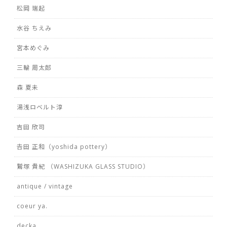
松岡 瑞起
水谷 ちえみ
宮本めぐみ
三輪 周太郎
森 夏未
湯浅ロベルト淳
吉田 欣司
𠮷田 正和（yoshida pottery）
鷲塚 貴紀 （WASHIZUKA GLASS STUDIO）
antique / vintage
coeur ya.
decka