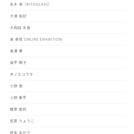
永木 卓（RITOGLASS）
大浦 裕記
大和田 友香
奥 泰我 ONLINE EXHIBITION
奥澤 華
奥平 明子
オノエコウタ
小野 俊
小野 象平
鏡原 愛莉
笠原 りょうこ
故金 あかり