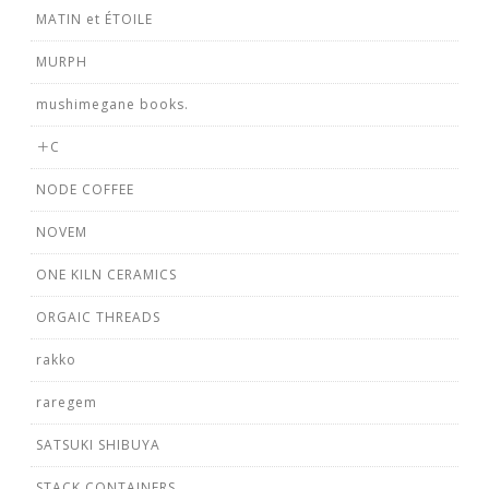
MATIN et ÉTOILE
MURPH
mushimegane books.
＋C
NODE COFFEE
NOVEM
ONE KILN CERAMICS
ORGAIC THREADS
rakko
raregem
SATSUKI SHIBUYA
STACK CONTAINERS