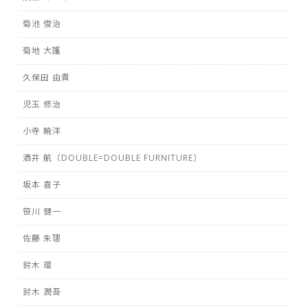
菊池 俊治
菊地 大護
久保田 由貴
児玉 修治
小寺 暁洋
酒井 航（DOUBLE=DOUBLE FURNITURE）
坂本 喜子
笹川 健一
佐藤 朱理
鈴木 環
鈴木 潤吾