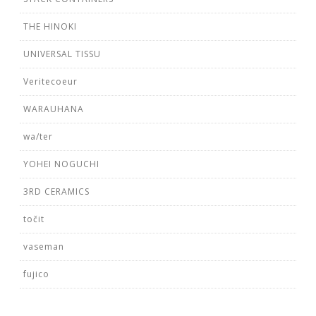
THE HINOKI
UNIVERSAL TISSU
Veritecoeur
WARAUHANA
wa/ter
YOHEI NOGUCHI
3RD CERAMICS
točit
vaseman
fujico