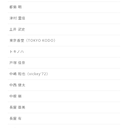
都築 明
津村 里佳
土井 武史
東京香堂（TOKYO KODO）
トキノハ
戸塚 佳奈
中嶋 和也（vickey'72）
中西 健太
中根 嶺
長屋 亜美
長屋 有