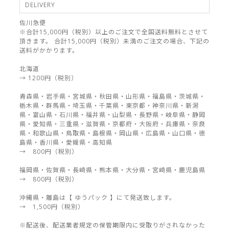
DELIVERY
佐川急便
※合計15,000円（税別）以上のご注文で全国送料無料とさせて
頂きます。 合計15,000円（税別）未満のご注文の場合、下記の
送料がかかります。
北海道
→ 1200円（税別）
青森県・岩手県・宮城県・秋田県・山形県・福島県・茨城県・
栃木県・群馬県・埼玉県・千葉県・東京都・神奈川県・新潟
県・富山県・石川県・福井県・山梨県・長野県・岐阜県・静岡
県・愛知県・三重県・滋賀県・京都府・大阪府・兵庫県・奈良
県・和歌山県・鳥取県・島根県・岡山県・広島県・山口県・徳
島県・香川県・愛媛県・高知県
→ 800円（税別）
福岡県・佐賀県・長崎県・熊本県・大分県・宮崎県・鹿児島県
→ 800円（税別）
沖縄県・離島は【 ゆうパック 】にて発送致します。
→ 1,500円（税別）
※配送後、配送業者規定の保管期限内に受取りがされなかった