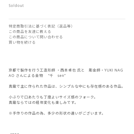
Soldout
特定商取引法に基づく表記（返品等）
この商品を友達に教える
この商品について問い合わせる
買い物を続ける
京都で製作を行う工造形師 ・西本卓也 氏と 彫金師・YUKI NAG
AO さんによる金物 “千 sen”
真鍮で主に作られた作品は、シンプルな中にも存在感のある作品。
小ぶりで口あたりも丁度よいサイズ感のフォーク。
真鍮ならではの経年変化も楽しみです。
※手作りの作品の為、多少の形状の違いがございます。