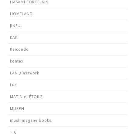
HASAMI PORCELAIN
HOMELAND
JINSUI
KAKI
Keicondo
kontex
LAN glasswork
Lue
MATIN et ÉTOILE
MURPH
mushimegane books.
＋C