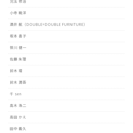
児玉 修治
小寺 暁洋
酒井 航（DOUBLE=DOUBLE FURNITURE）
坂本 喜子
笹川 健一
佐藤 朱理
鈴木 環
鈴木 潤吾
千 sen
高木 浩二
高田 かえ
田中 義久