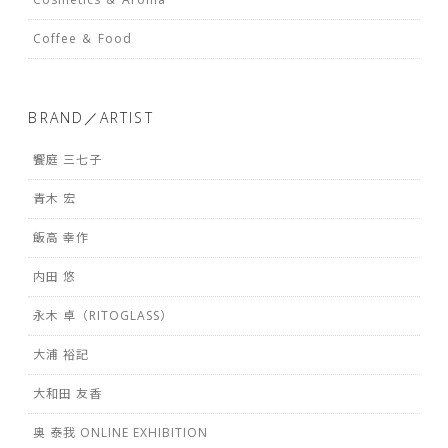
Coffee ＆ Food
BRAND／ARTIST
饗庭 三七子
青木 宏
飯高 幸作
内田 悠
永木 卓（RITOGLASS）
大浦 裕記
大和田 友香
奥 泰我 ONLINE EXHIBITION