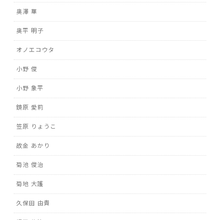
奥澤 華
奥平 明子
オノエコウタ
小野 俊
小野 象平
鏡原 愛莉
笠原 りょうこ
故金 あかり
菊池 俊治
菊地 大護
久保田 由貴