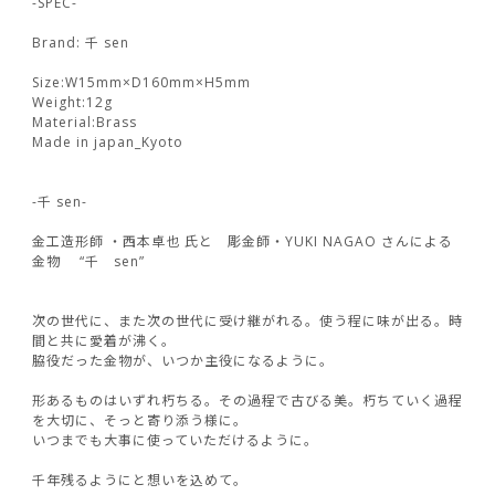
-SPEC-
Brand: 千 sen
Size:W15mm×D160mm×H5mm
Weight:12g
Material:Brass
Made in japan_Kyoto
-千 sen-
金工造形師 ・西本卓也 氏と 彫金師・YUKI NAGAO さんによる
金物 “千 sen”
次の世代に、また次の世代に受け継がれる。使う程に味が出る。時
間と共に愛着が沸く。
脇役だった金物が、いつか主役になるように。
形あるものはいずれ朽ちる。その過程で古びる美。朽ちていく過程
を大切に、そっと寄り添う様に。
いつまでも大事に使っていただけるように。
千年残るようにと想いを込めて。