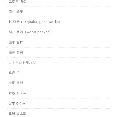
二階堂 明弘
西村 峰子
林 亜希子（qualia-glass works）
福井 賢治（wood pecker）
船木 智仁
船串 篤司
フナハシトモハル
眞島 拓
松岡 瑞起
水谷 ちえみ
宮本めぐみ
三輪 周太郎