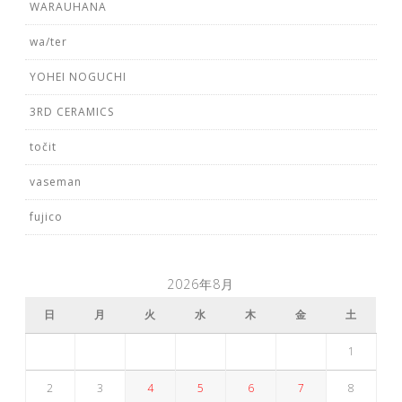
WARAUHANA
wa/ter
YOHEI NOGUCHI
3RD CERAMICS
točit
vaseman
fujico
2026年8月
日
月
火
水
木
金
土
1
2
3
4
5
6
7
8