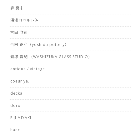
森 夏未
湯浅ロベルト淳
吉田 欣司
𠮷田 正和（yoshida pottery）
鷲塚 貴紀 （WASHIZUKA GLASS STUDIO）
antique / vintage
coeur ya.
decka
doro
EIJI MIYAKI
haec