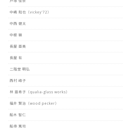
戸塚 佳奈
中嶋 和也（vickey'72）
中西 健太
中根 嶺
長屋 亜美
長屋 有
二階堂 明弘
西村 峰子
林 亜希子（qualia-glass works）
福井 賢治（wood pecker）
船木 智仁
船串 篤司