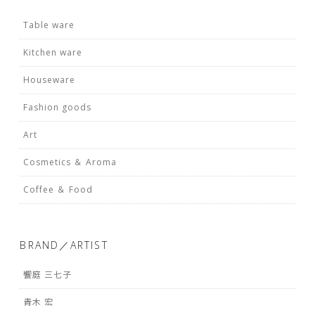
Table ware
Kitchen ware
Houseware
Fashion goods
Art
Cosmetics ＆ Aroma
Coffee ＆ Food
BRAND／ARTIST
饗庭 三七子
青木 宏