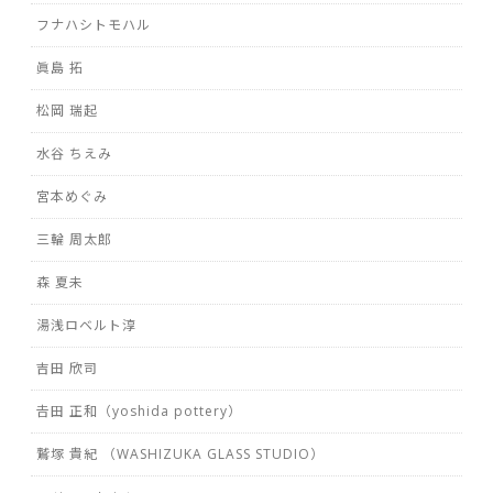
フナハシトモハル
眞島 拓
松岡 瑞起
水谷 ちえみ
宮本めぐみ
三輪 周太郎
森 夏未
湯浅ロベルト淳
吉田 欣司
𠮷田 正和（yoshida pottery）
鷲塚 貴紀 （WASHIZUKA GLASS STUDIO）