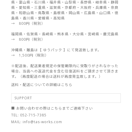
県・富山県・石川県・福井県・山梨県・長野県・岐阜県・静岡
県・愛知県・三重県・滋賀県・京都府・大阪府・兵庫県・奈良
県・和歌山県・鳥取県・島根県・岡山県・広島県・山口県・徳
島県・香川県・愛媛県・高知県
→ 800円（税別）
福岡県・佐賀県・長崎県・熊本県・大分県・宮崎県・鹿児島県
→ 800円（税別）
沖縄県・離島は【 ゆうパック 】にて発送致します。
→ 1,500円（税別）
※配送後、配送業者規定の保管期限内に受取りがされなかった
場合、当店への返送代金を含む往復送料をご請求させて頂きま
す。（再度配送の場合は送料が再度発生致します。）
送料・配送についての詳細はこちら
SUPPORT
■ お問い合わせの際はこちらまでご連絡下さい
TEL: 052-715-7385
MAIL: info@tas-works.com