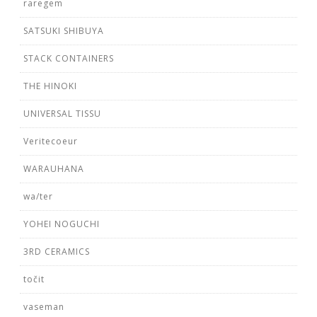
raregem
SATSUKI SHIBUYA
STACK CONTAINERS
THE HINOKI
UNIVERSAL TISSU
Veritecoeur
WARAUHANA
wa/ter
YOHEI NOGUCHI
3RD CERAMICS
točit
vaseman