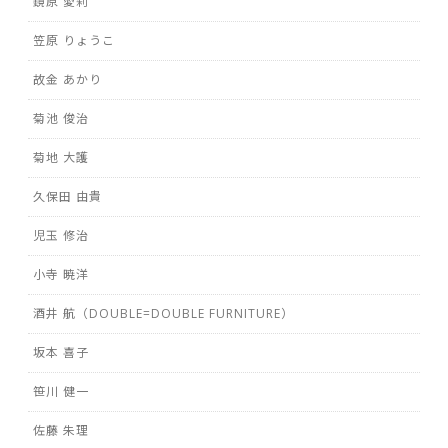
鏡原 愛莉
笠原 りょうこ
故金 あかり
菊池 俊治
菊地 大護
久保田 由貴
児玉 修治
小寺 暁洋
酒井 航（DOUBLE=DOUBLE FURNITURE）
坂本 喜子
笹川 健一
佐藤 朱理