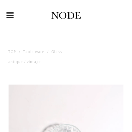
TOP
Table ware
Glass
antique / vintage