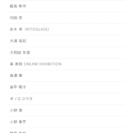
飯高 幸作
内田 悠
永木 卓（RITOGLASS）
大浦 裕記
大和田 友香
奥 泰我 ONLINE EXHIBITION
奥澤 華
奥平 明子
オノエコウタ
小野 俊
小野 象平