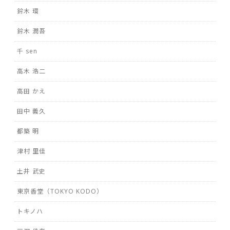
鈴木 環
鈴木 潤吾
千 sen
高木 浩二
高田 かえ
田中 義久
都築 明
津村 里佳
土井 武史
東京香堂（TOKYO KODO）
トキノハ