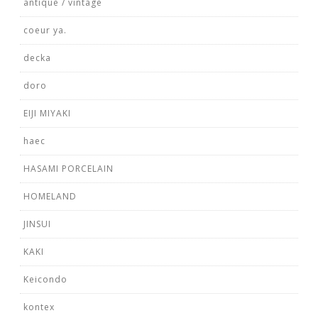
antique / vintage
coeur ya.
decka
doro
EIJI MIYAKI
haec
HASAMI PORCELAIN
HOMELAND
JINSUI
KAKI
Keicondo
kontex