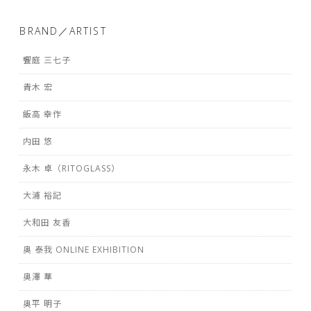
BRAND／ARTIST
饗庭 三七子
青木 宏
飯高 幸作
内田 悠
永木 卓（RITOGLASS）
大浦 裕記
大和田 友香
奥 泰我 ONLINE EXHIBITION
奥澤 華
奥平 明子