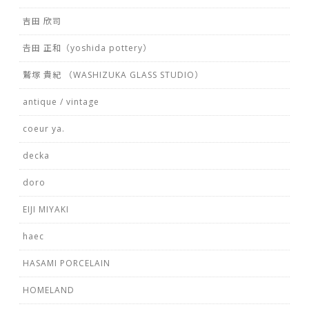
吉田 欣司
𠮷田 正和（yoshida pottery）
鷲塚 貴紀 （WASHIZUKA GLASS STUDIO）
antique / vintage
coeur ya.
decka
doro
EIJI MIYAKI
haec
HASAMI PORCELAIN
HOMELAND