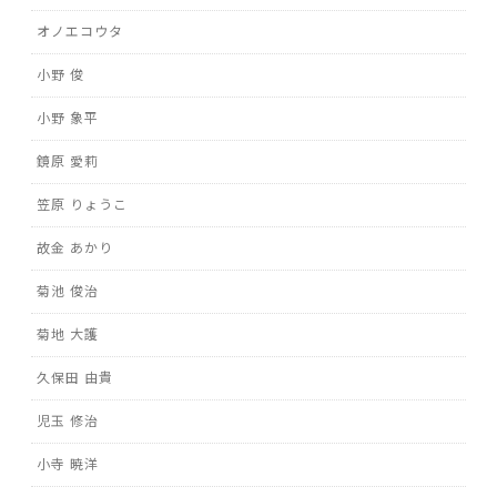
オノエコウタ
小野 俊
小野 象平
鏡原 愛莉
笠原 りょうこ
故金 あかり
菊池 俊治
菊地 大護
久保田 由貴
児玉 修治
小寺 暁洋