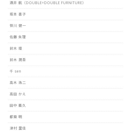
酒井 航（DOUBLE=DOUBLE FURNITURE）
坂本 喜子
笹川 健一
佐藤 朱理
鈴木 環
鈴木 潤吾
千 sen
高木 浩二
高田 かえ
田中 義久
都築 明
津村 里佳