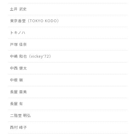
土井 武史
東京香堂（TOKYO KODO）
トキノハ
戸塚 佳奈
中嶋 和也（vickey'72）
中西 健太
中根 嶺
長屋 亜美
長屋 有
二階堂 明弘
西村 峰子