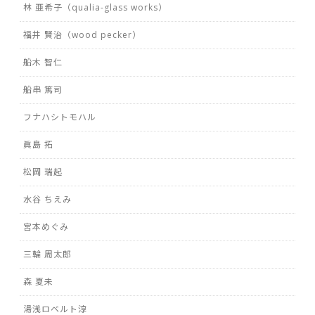
林 亜希子（qualia-glass works）
福井 賢治（wood pecker）
船木 智仁
船串 篤司
フナハシトモハル
眞島 拓
松岡 瑞起
水谷 ちえみ
宮本めぐみ
三輪 周太郎
森 夏未
湯浅ロベルト淳