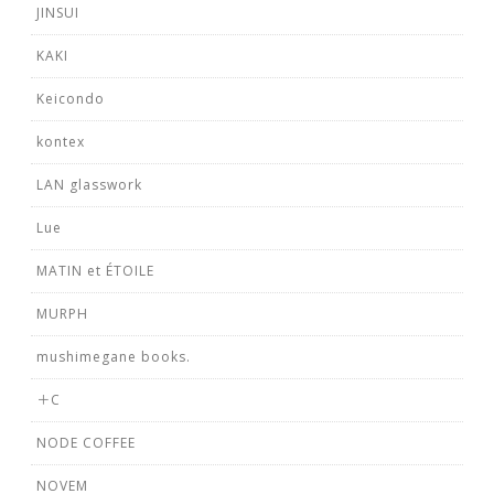
JINSUI
KAKI
Keicondo
kontex
LAN glasswork
Lue
MATIN et ÉTOILE
MURPH
mushimegane books.
＋C
NODE COFFEE
NOVEM