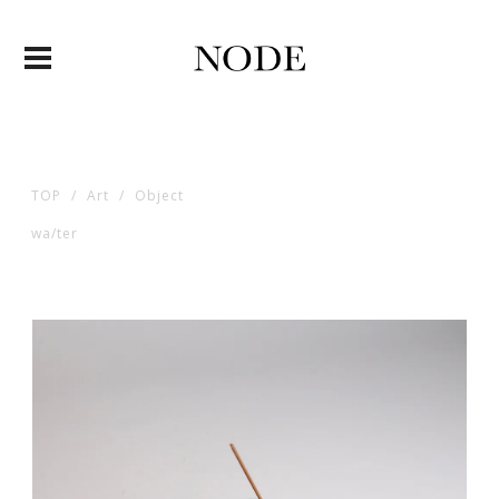
TOP
Art
Object
wa/ter