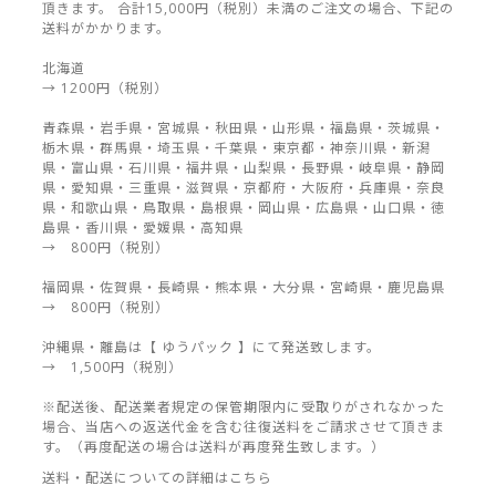
頂きます。 合計15,000円（税別）未満のご注文の場合、下記の
送料がかかります。
北海道
→ 1200円（税別）
青森県・岩手県・宮城県・秋田県・山形県・福島県・茨城県・
栃木県・群馬県・埼玉県・千葉県・東京都・神奈川県・新潟
県・富山県・石川県・福井県・山梨県・長野県・岐阜県・静岡
県・愛知県・三重県・滋賀県・京都府・大阪府・兵庫県・奈良
県・和歌山県・鳥取県・島根県・岡山県・広島県・山口県・徳
島県・香川県・愛媛県・高知県
→ 800円（税別）
福岡県・佐賀県・長崎県・熊本県・大分県・宮崎県・鹿児島県
→ 800円（税別）
沖縄県・離島は【 ゆうパック 】にて発送致します。
→ 1,500円（税別）
※配送後、配送業者規定の保管期限内に受取りがされなかった
場合、当店への返送代金を含む往復送料をご請求させて頂きま
す。（再度配送の場合は送料が再度発生致します。）
送料・配送についての詳細はこちら