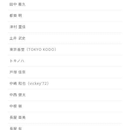
田中 義久
都築 明
津村 里佳
土井 武史
東京香堂（TOKYO KODO）
トキノハ
戸塚 佳奈
中嶋 和也（vickey'72）
中西 健太
中根 嶺
長屋 亜美
長屋 有