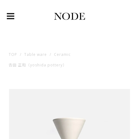
TOP
Table ware
Ceramic
𠮷田 正和（yoshida pottery）