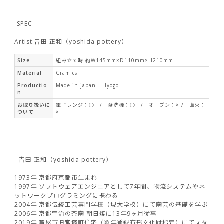
-SPEC-
Artist:𠮷田 正和（yoshida pottery）
Size
組み立て時 約W145mm×D110mm×H210mm
Material
Cramics
Productio
Made in japan _ Hyogo
n
お取り扱いに
電子レンジ：○ / 食洗機：○ / オーブン：× / 直火：
ついて
×
- 𠮷田 正和（yoshida pottery）-
1973年 京都府京都市生まれ
1997年 ソフトウェアエンジニアとして7年間、物流システムやネ
ットワークプログラミングに携わる
2004年 京都伝統工芸専門学校（現大学校）にて陶芸の基礎を学ぶ
2006年 京都宇治の茶陶 朝日焼に13年9ヶ月従事
2019年 芦屋市旧宮塚町住宅（翌年登録有形文化財指定）にてスタ