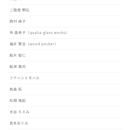
二階堂 明弘
西村 峰子
林 亜希子（qualia-glass works）
福井 賢治（wood pecker）
船木 智仁
船串 篤司
フナハシトモハル
眞島 拓
松岡 瑞起
水谷 ちえみ
宮本めぐみ