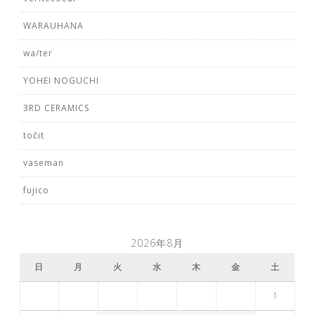
WARAUHANA
wa/ter
YOHEI NOGUCHI
3RD CERAMICS
točit
vaseman
fujico
2026年8月
日
月
火
水
木
金
土
1