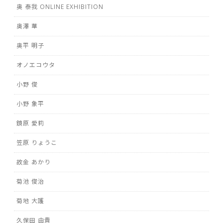
奥 泰我 ONLINE EXHIBITION
奥澤 華
奥平 明子
オノエコウタ
小野 俊
小野 象平
鏡原 愛莉
笠原 りょうこ
故金 あかり
菊池 俊治
菊地 大護
久保田 由貴