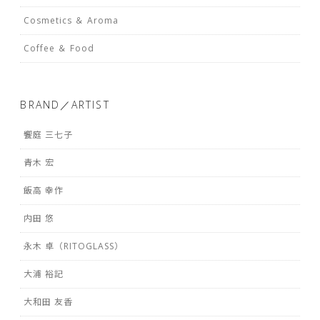
Cosmetics ＆ Aroma
Coffee ＆ Food
BRAND／ARTIST
饗庭 三七子
青木 宏
飯高 幸作
内田 悠
永木 卓（RITOGLASS）
大浦 裕記
大和田 友香