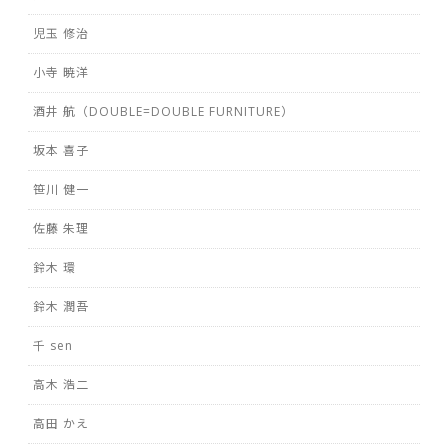
児玉 修治
小寺 暁洋
酒井 航（DOUBLE=DOUBLE FURNITURE）
坂本 喜子
笹川 健一
佐藤 朱理
鈴木 環
鈴木 潤吾
千 sen
高木 浩二
高田 かえ