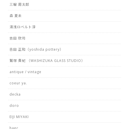
三輪 周太郎
森 夏未
湯浅ロベルト淳
吉田 欣司
𠮷田 正和（yoshida pottery）
鷲塚 貴紀 （WASHIZUKA GLASS STUDIO）
antique / vintage
coeur ya.
decka
doro
EIJI MIYAKI
haec