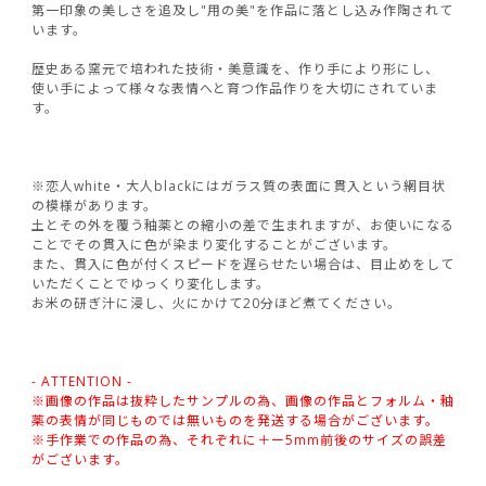
第一印象の美しさを追及し"用の美"を作品に落とし込み作陶されて
います。
歴史ある窯元で培われた技術・美意識を、作り手により形にし、
使い手によって様々な表情へと育つ作品作りを大切にされていま
す。
※恋人white・大人blackにはガラス質の表面に貫入という網目状
の模様があります。
土とその外を覆う釉薬との縮小の差で生まれますが、お使いになる
ことでその貫入に色が染まり変化することがございます。
また、貫入に色が付くスピードを遅らせたい場合は、目止めをして
いただくことでゆっくり変化します。
お米の研ぎ汁に浸し、火にかけて20分ほど煮てください。
- ATTENTION -
※画像の作品は抜粋したサンプルの為、画像の作品とフォルム・釉
薬の表情が同じものでは無いものを発送する場合がございます。
※手作業での作品の為、それぞれに＋ー5mm前後のサイズの誤差
がございます。