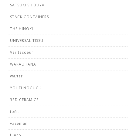
SATSUKI SHIBUYA
STACK CONTAINERS
THE HINOKI
UNIVERSAL TISSU
Veritecoeur
WARAUHANA
wa/ter
YOHEI NOGUCHI
3RD CERAMICS
točit
vaseman
fujico