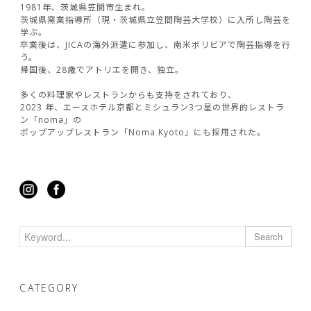
1981年、茨城県笠間市生まれ。
茨城県窯業指導所（現・茨城県立笠間陶芸大学校）に入所し陶芸を
学ぶ。
卒業後は、JICAの海外派遣に参加し、南米ボリビアで陶芸指導を行
う。
帰国後、28歳でアトリエを開き、独立。
多くの料理家やレストランからも支持をされており、
2023 年、エースホテル京都とミシュラン3つ星の世界的レストラ
ン「noma」の
ポップアップレストラン「Noma Kyoto」にも採用された。
Search
CATEGORY