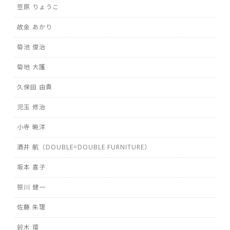
笠原 りょうこ
故金 あかり
菊池 俊治
菊地 大護
久保田 由貴
児玉 修治
小寺 暁洋
酒井 航（DOUBLE=DOUBLE FURNITURE）
坂本 喜子
笹川 健一
佐藤 朱理
鈴木 環