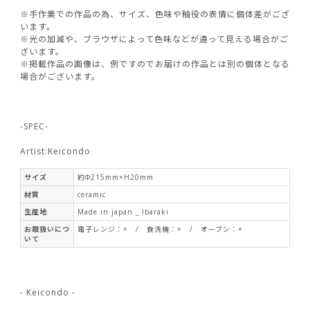
※手作業での作品の為、サイズ、色味や釉役の表情に個体差がござ
います。
※光の加減や、ブラウザによって色味などが違って見える場合がご
ざいます。
※掲載作品の画像は、例ですのでお届けの作品とは別の個体となる
場合がございます。
-SPEC-
Artist:Keicondo
サイズ
約Φ215mm×H20mm
材質
ceramic
生産地
Made in japan _ Ibaraki
お取扱いにつ
電子レンジ：× / 食洗機：× / オーブン：×
いて
- Keicondo -