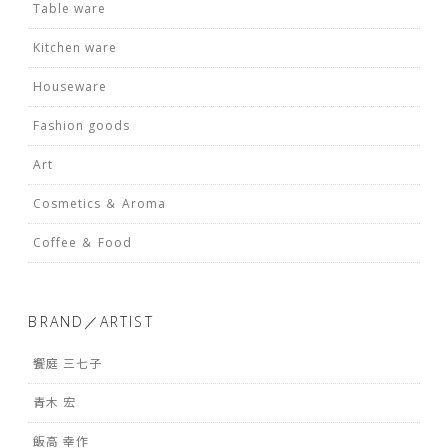
Table ware
Kitchen ware
Houseware
Fashion goods
Art
Cosmetics ＆ Aroma
Coffee ＆ Food
BRAND／ARTIST
饗庭 三七子
青木 宏
飯高 幸作