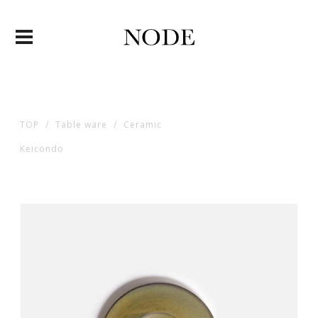
TOP
Table ware
Ceramic
Keicondo