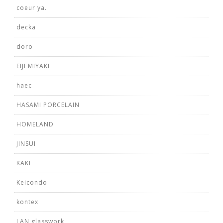
coeur ya.
decka
doro
EIJI MIYAKI
haec
HASAMI PORCELAIN
HOMELAND
JINSUI
KAKI
Keicondo
kontex
LAN glasswork