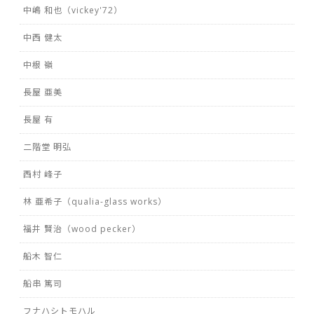
中嶋 和也（vickey'72）
中西 健太
中根 嶺
長屋 亜美
長屋 有
二階堂 明弘
西村 峰子
林 亜希子（qualia-glass works）
福井 賢治（wood pecker）
船木 智仁
船串 篤司
フナハシトモハル