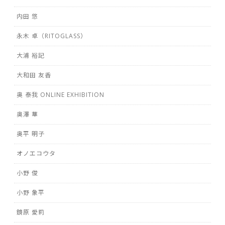
内田 悠
永木 卓（RITOGLASS）
大浦 裕記
大和田 友香
奥 泰我 ONLINE EXHIBITION
奥澤 華
奥平 明子
オノエコウタ
小野 俊
小野 象平
鏡原 愛莉