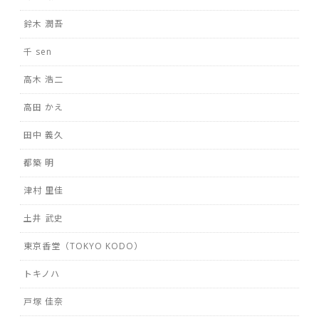
鈴木 潤吾
千 sen
高木 浩二
高田 かえ
田中 義久
都築 明
津村 里佳
土井 武史
東京香堂（TOKYO KODO）
トキノハ
戸塚 佳奈