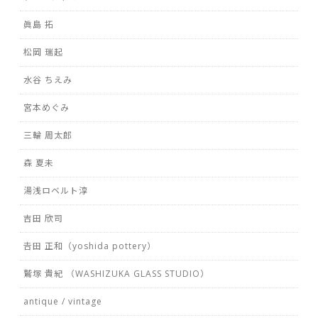
眞島 拓
松岡 瑞起
水谷 ちえみ
宮本めぐみ
三輪 周太郎
森 夏未
湯浅ロベルト淳
吉田 欣司
𠮷田 正和（yoshida pottery）
鷲塚 貴紀 （WASHIZUKA GLASS STUDIO）
antique / vintage