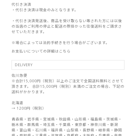
代引き決済
・代引き決済は現金のみとなります。
・代引き決済発送後、商品を受け取らない等された方には以後
の当店のご利用の停止と配送の際掛かった往復送料をご請求さ
せていただきます。
※場合によっては法的手続きを行う場合がございます。
お支払いについての詳細はこちら
DELIVERY
佐川急便
※合計15,000円（税別）以上のご注文で全国送料無料とさせて
頂きます。 合計15,000円（税別）未満のご注文の場合、下記の
送料がかかります。
北海道
→ 1200円（税別）
青森県・岩手県・宮城県・秋田県・山形県・福島県・茨城県・
栃木県・群馬県・埼玉県・千葉県・東京都・神奈川県・新潟
県・富山県・石川県・福井県・山梨県・長野県・岐阜県・静岡
県・愛知県・三重県・滋賀県・京都府・大阪府・兵庫県・奈良