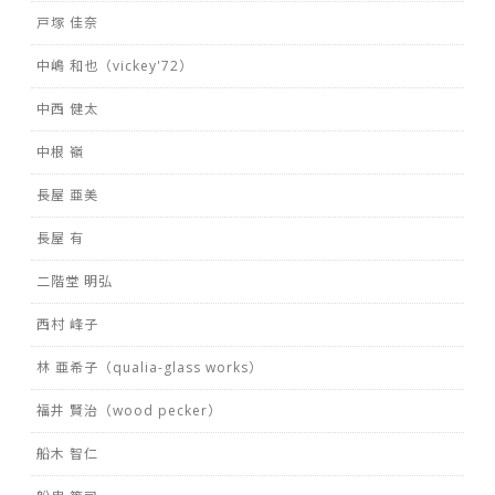
戸塚 佳奈
中嶋 和也（vickey'72）
中西 健太
中根 嶺
長屋 亜美
長屋 有
二階堂 明弘
西村 峰子
林 亜希子（qualia-glass works）
福井 賢治（wood pecker）
船木 智仁