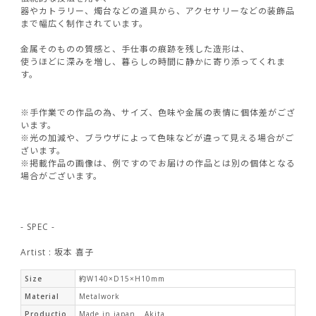
器やカトラリー、燭台などの道具から、アクセサリーなどの装飾品
まで幅広く制作されています。
金属そのものの質感と、手仕事の痕跡を残した造形は、
使うほどに深みを増し、暮らしの時間に静かに寄り添ってくれま
す。
※手作業での作品の為、サイズ、色味や金属の表情に個体差がござ
います。
※光の加減や、ブラウザによって色味などが違って見える場合がご
ざいます。
※掲載作品の画像は、例ですのでお届けの作品とは別の個体となる
場合がございます。
- SPEC -
Artist : 坂本 喜子
Size
約W140×D15×H10mm
Material
Metalwork
Productio
Made in japan _ Akita