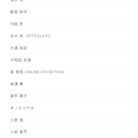
飯高 幸作
内田 悠
永木 卓（RITOGLASS）
大浦 裕記
大和田 友香
奥 泰我 ONLINE EXHIBITION
奥澤 華
奥平 明子
オノエコウタ
小野 俊
小野 象平