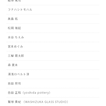
船串 篤司
フナハシトモハル
眞島 拓
松岡 瑞起
水谷 ちえみ
宮本めぐみ
三輪 周太郎
森 夏未
湯浅ロベルト淳
吉田 欣司
𠮷田 正和（yoshida pottery）
鷲塚 貴紀 （WASHIZUKA GLASS STUDIO）