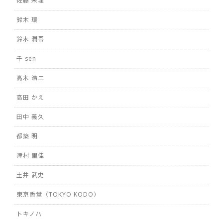
佐藤 朱理
鈴木 環
鈴木 潤吾
千 sen
高木 浩二
高田 かえ
田中 義久
都築 明
津村 里佳
土井 武史
東京香堂（TOKYO KODO）
トキノハ