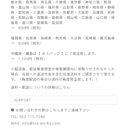
栃木県・群馬県・埼玉県・千葉県・東京都・神奈川県・新潟
県・富山県・石川県・福井県・山梨県・長野県・岐阜県・静岡
県・愛知県・三重県・滋賀県・京都府・大阪府・兵庫県・奈良
県・和歌山県・鳥取県・島根県・岡山県・広島県・山口県・徳
島県・香川県・愛媛県・高知県
→ 800円（税別）
福岡県・佐賀県・長崎県・熊本県・大分県・宮崎県・鹿児島県
→ 800円（税別）
沖縄県・離島は【 ゆうパック 】にて発送致します。
→ 1,500円（税別）
※配送後、配送業者規定の保管期限内に受取りがされなかった
場合、当店への返送代金を含む往復送料をご請求させて頂きま
す。（再度配送の場合は送料が再度発生致します。）
送料・配送についての詳細はこちら
SUPPORT
■ お問い合わせの際はこちらまでご連絡下さい
TEL: 052-715-7385
MAIL: info@tas-works.com