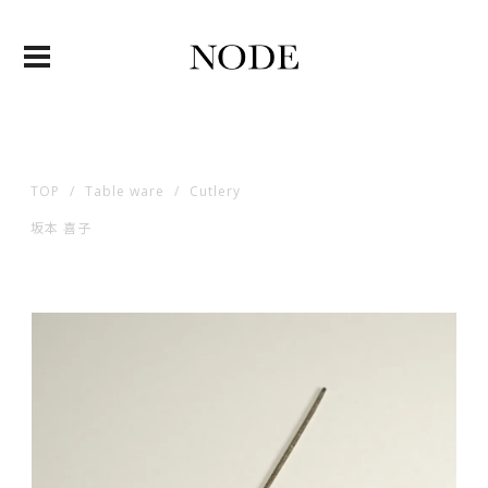
TOP
Table ware
Cutlery
坂本 喜子