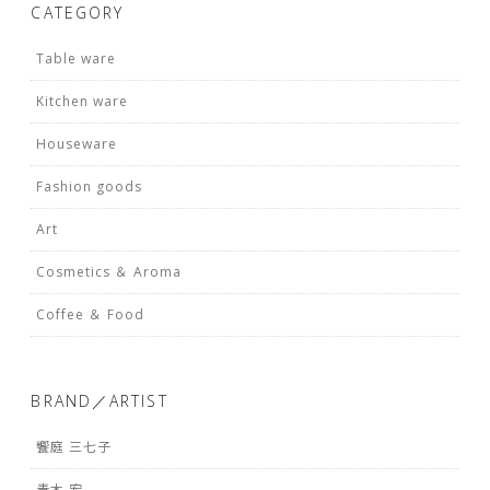
CATEGORY
Table ware
Kitchen ware
Houseware
Fashion goods
Art
Cosmetics ＆ Aroma
Coffee ＆ Food
BRAND／ARTIST
饗庭 三七子
青木 宏