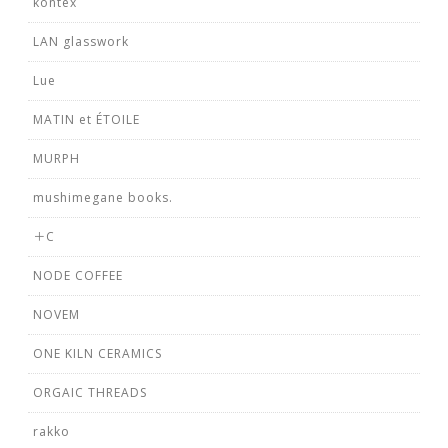
kontex
LAN glasswork
Lue
MATIN et ÉTOILE
MURPH
mushimegane books.
＋C
NODE COFFEE
NOVEM
ONE KILN CERAMICS
ORGAIC THREADS
rakko